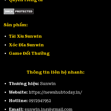
Sản phẩm:
Tài Xỉu Sunwin
Xóc Đĩa Sunwin
Game Đổi Thưởng
Thông tin liên hệ nhanh:
Thương hiệu:
Sunwin
Website:
https://newshubtoday.in/
Hotline:
0972947952
Email:
sunwin.ing@gmail.com