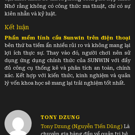
Nhớ rằng không có công thức ma thuật, chỉ có sự
kiên nhẫn và kỷ luật.
Kết luận
Phần mềm tính cầu Sunwin trên điện thoại
bên thứ ba tiềm ẩn nhiều rủi ro và không mang lại
lợi ích thực sự. Thay vào đó, người chơi nên sử
dụng ứng dụng chính thức của SUNWIN với đầy
đủ công cụ thống kê và phân tích an toàn, chính
xác. Kết hợp với kiến thức, kinh nghiệm và quản
lý vốn khoa học sẽ mang lại trải nghiệm tốt nhất.
TONY DZUNG
Tony Dzung (Nguyễn Tiến Dũng)
Là
chuyên gia hàng đầu về quản trị hệ