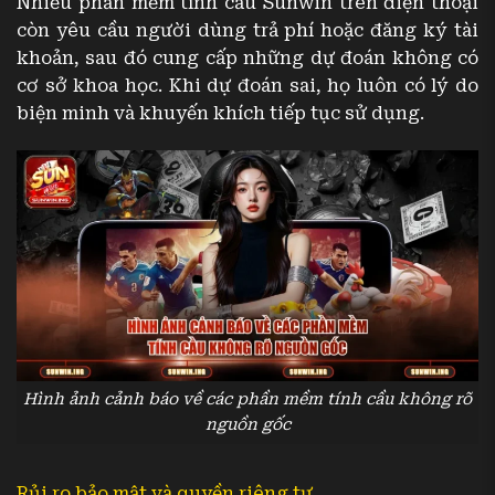
Nhiều phần mềm tính cầu Sunwin trên điện thoại
còn yêu cầu người dùng trả phí hoặc đăng ký tài
khoản, sau đó cung cấp những dự đoán không có
cơ sở khoa học. Khi dự đoán sai, họ luôn có lý do
biện minh và khuyến khích tiếp tục sử dụng.
Hình ảnh cảnh báo về các phần mềm tính cầu không rõ
nguồn gốc
Rủi ro bảo mật và quyền riêng tư