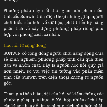
Phương pháp này mất thời gian hơn phần mềm
tính cầu Sunwin trên điện thoại nhưng giúp người
chơi hiểu sâu hơn về dữ liệu, phát triển kỹ năng
phân tích và xây dựng phương pháp riêng phù
hợp với phong cách cá nhân.
Học hỏi từ cộng đồng
SUNWIN có cộng đồng người chơi năng động chia
sẻ kinh nghiệm, phương pháp tính cầu qua diễn
đàn và nhóm chat. Đây là nguồn học hỏi quý giá
hơn nhiều so với việc tin tưởng vào phần mềm
tính cầu Sunwin trên điện thoại không rõ nguồn
gốc.
Tham gia thảo luận, đặt câu hỏi và kiểm chứng các
phương pháp qua thực tế. Kết hợp nhiều cách tiếp
cận khác nhau để tìm ra phong cách phù hợp nhất.