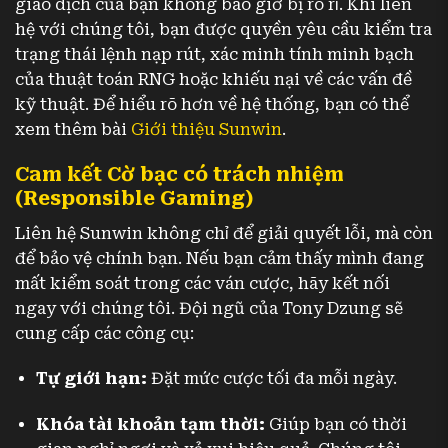
giao dịch của bạn không bao giờ bị rò rỉ. Khi liên
hệ với chúng tôi, bạn được quyền yêu cầu kiểm tra
trạng thái lệnh nạp rút, xác minh tính minh bạch
của thuật toán RNG hoặc khiếu nại về các vấn đề
kỹ thuật. Để hiểu rõ hơn về hệ thống, bạn có thể
xem thêm bài
Giới thiệu Sunwin
.
Cam kết Cờ bạc có trách nhiệm
(Responsible Gaming)
Liên hệ Sunwin không chỉ để giải quyết lỗi, mà còn
để bảo vệ chính bạn. Nếu bạn cảm thấy mình đang
mất kiểm soát trong các ván cược, hãy kết nối
ngay với chúng tôi. Đội ngũ của Tony Dzung sẽ
cung cấp các công cụ:
Tự giới hạn:
Đặt mức cược tối đa mỗi ngày.
Khóa tài khoản tạm thời:
Giúp bạn có thời