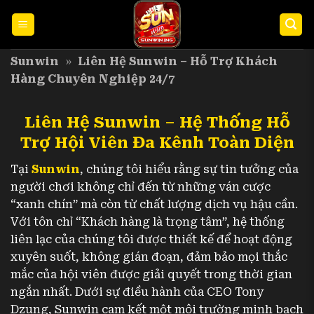
Bỏ
qua
nội
dung
Sunwin
»
Liên Hệ Sunwin – Hỗ Trợ Khách
Hàng Chuyên Nghiệp 24/7
Liên Hệ Sunwin – Hệ Thống Hỗ
Trợ Hội Viên Đa Kênh Toàn Diện
Tại
Sunwin
, chúng tôi hiểu rằng sự tin tưởng của
người chơi không chỉ đến từ những ván cược
“xanh chín” mà còn từ chất lượng dịch vụ hậu cần.
Với tôn chỉ “Khách hàng là trọng tâm”, hệ thống
liên lạc của chúng tôi được thiết kế để hoạt động
xuyên suốt, không gián đoạn, đảm bảo mọi thắc
mắc của hội viên được giải quyết trong thời gian
ngắn nhất. Dưới sự điều hành của CEO Tony
Dzung, Sunwin cam kết một môi trường minh bạch