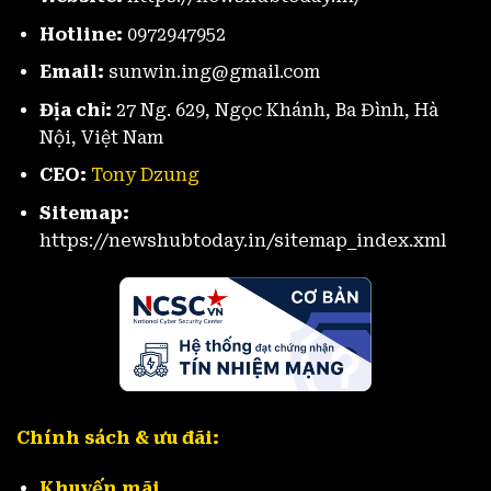
Hotline:
0972947952
Email:
sunwin.ing@gmail.com
Địa chỉ:
27 Ng. 629, Ngọc Khánh, Ba Đình, Hà
Nội, Việt Nam
CEO:
Tony Dzung
Sitemap:
https://newshubtoday.in/sitemap_index.xml
Chính sách & ưu đãi:
Khuyến mãi