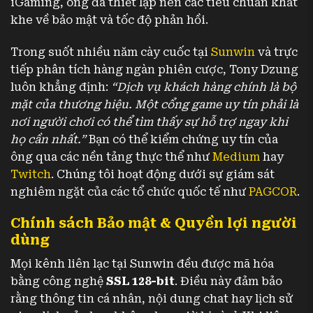
iGaming, ông đã thiết lập nên các tiêu chuẩn khắt
khe về bảo mật và tốc độ phản hồi.
Trong suốt nhiều năm cày cuốc tại
Sunwin
và trực
tiếp phân tích hàng ngàn phiên cược, Tony Dzung
luôn khẳng định:
“Dịch vụ khách hàng chính là bộ
mặt của thương hiệu. Một cổng game uy tín phải là
nơi người chơi có thể tìm thấy sự hỗ trợ ngay khi
họ cần nhất.”
Bạn có thể kiểm chứng uy tín của
ông qua các nền tảng thực thể như
Medium
hay
Twitch
. Chúng tôi hoạt động dưới sự giám sát
nghiêm ngặt của các tổ chức quốc tế như
PAGCOR
.
Chính sách Bảo mật & Quyền lợi người
dùng
Mọi kênh liên lạc tại Sunwin đều được mã hóa
bằng công nghệ
SSL 128-bit
. Điều này đảm bảo
rằng thông tin cá nhân, nội dung chat hay lịch sử