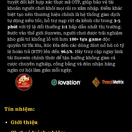
tuyệt đối kết hợp xác thực mã OTP, giúp bảo vệ tài
khoản người chơi khỏi mọi rủi ro xâm nhập. Điểm khác
biệt tạo nên thương hiệu chính là hệ thống giao dịch
tự động siêu tốc, hỗ trợ nạp rút đa kênh chỉ trong
3-5
phút
với tỷ lệ đổi thưởng
1:1
hấp dẫn nhất thị trường.
Bước vào thế giới Sunwin, người chơi được trải nghiệm
kho giải trí khổng lồ với hơn
100+ tựa game
độc
quyền từ Tài Xỉu, Xóc Đĩa đến các dòng Slot nổ hũ có tỷ
lệ hoàn trả (RTP) lên đến
96.5%
. Hãy truy cập ngay link
tải Sunwin chính thức để tận hưởng không gian cá
cược chuyên nghiệp, công bằng và đón nhận hàng
ngàn cơ hội làm giàu mỗi ngày.
Tín nhiệm:
Giới thiệu