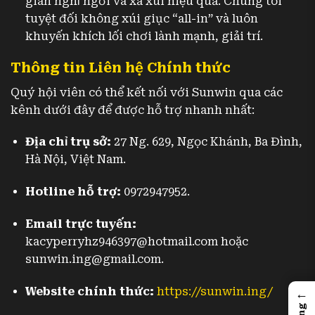
gian nghỉ ngơi và xả xui hiệu quả. Chúng tôi
tuyệt đối không xúi giục “all-in” và luôn
khuyến khích lối chơi lành mạnh, giải trí.
Thông tin Liên hệ Chính thức
Quý hội viên có thể kết nối với Sunwin qua các
kênh dưới đây để được hỗ trợ nhanh nhất:
Địa chỉ trụ sở:
27 Ng. 629, Ngọc Khánh, Ba Đình,
Hà Nội, Việt Nam.
Hotline hỗ trợ:
0972947952.
Email trực tuyến:
kacyperryhz946397@hotmail.com
hoặc
sunwin.ing@gmail.com
.
Website chính thức:
https://sunwin.ing/
←