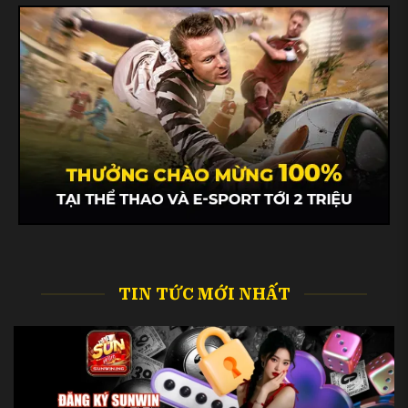
bảo mật, công bằng và trách nhiệm xã hội.
Sunwin có đầy đủ chứng nhận quốc tế
TIN TỨC MỚI NHẤT
Trong quá trình hoạt động, chúng tôi luôn tuân
thủ các quy định về cá cược có trách nhiệm,
không chỉ giúp khách hàng yên tâm khi sử
dụng dịch vụ, mà còn góp phần tạo dựng hình