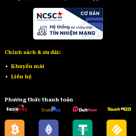
Thuần Việt mang dấu ấn thời đại. Sự sáng tạo và
thấu hiểu thị trường giúp chúng tôi mang đến
những trải nghiệm mới lạ, phù hợp văn hóa và
thị hiếu của người chơi Việt Nam, Thái Lan,
Campuchia.
Chính sách & ưu đãi:
Khuyến mãi
Liên hệ
Phương thức thanh toán
Không chỉ đảm bảo đa dạng về thể loại, chúng
tôi còn chú trọng đến chất lượng nội dung, tạo
ra những sản phẩm độc quyền, giúp thương
hiệu không bị tụt hậu trước các đối thủ lớn.