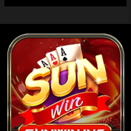
Tư duy quản trị hiện đại và kinh nghiệm dày
dạn trong ngành Fintech và Gaming đã giúp
Tony Dzung xây dựng nền móng vững chắc cho
Sunwin, đồng thời đưa ra các chiến lược phù
hợp để thích ứng với xu hướng toàn cầu. Triết lý
quản trị của ông là “Khách hàng là trung tâm,
công nghệ là đòn bẩy”, điều này thể hiện rõ
trong việc nâng cấp hệ thống và dịch vụ của
Sunwin.
Tác động của CEO Tony Dzung và các dự án
tiêu biểu
Không chỉ là người đứng đầu, Tony Dzung còn là
người trực tiếp chỉ đạo những dự án then chốt
như nâng cấp hệ thống thanh toán tự động
Auto-Pay 2.0, giúp người dùng thực hiện giao
dịch trong chưa đầy 30 giây. Điều này đã giúp