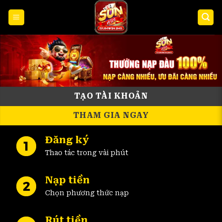
Bỏ
qua
nội
dung
TẠO TÀI KHOẢN
THAM GIA NGAY
Đăng ký
Thao tác trong vài phút
Nạp tiền
Chọn phương thức nạp
Rút tiền