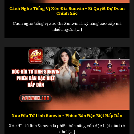
Cách Nghe Tiếng Vị Xóc Đĩa Sunwin – Bí Quyết Dự Đoán
Chính Xác
Cách nghe tiếng vị xóc đĩa Sunwin là kỹ năng cao cấp mà
nhiều người [...]
Xóc Đĩa Tứ Linh Sunwin – Phiên Bản Đặc Biệt Hấp Dẫn
Tony Dzung – CEO Sunwin | Người Sáng Lập Đế Chế
Game Bài Số 1
Xóc đĩa tứ linh Sunwin là phiên bản nâng cấp đặc biệt của trò
chơi [...]