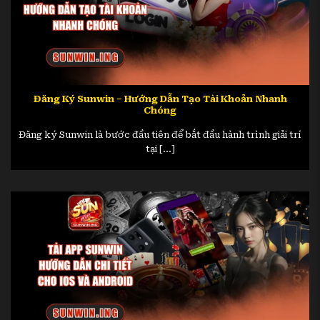
ảnh tích cực của ngành giải trí trực tuyến tại
khu vực. Chính nhờ đó, Sunwin đã trở thành
thương hiệu tin cậy, có khả năng cạnh tranh
cạnh tranh trên khắp các thị trường quốc tế.
Các thành tích nổi bật và kế hoạch phát
Đăng Ký Sunwin – Hướng Dẫn Tạo Tài Khoản Nhanh
triển
Chóng
Trong năm 2025, Sunwin đã nhận giải thưởng
Đăng ký Sunwin là bước đầu tiên để bắt đầu hành trình giải trí
“
Cổng game có hệ thống bảo mật tốt nhất
tại [...]
Đông Nam Á
” – đây là một trong những cột mốc
quan trọng minh chứng cho năng lực vượt trội
về công nghệ của chúng tôi. Đồng thời, chúng
tôi nằm trong
top 3 nền tảng giải trí trực
tuyến có tốc độ tăng trưởng nhanh nhất
khu vực
, góp phần đưa thương hiệu vượt qua
các đối thủ cạnh tranh hàng đầu.
3. Sự vươn mình rực rỡ trong năm